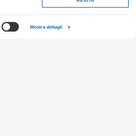
RIFIUTA
Mostra dettagli
izzazioni
DENZIALE
STICO
OOR