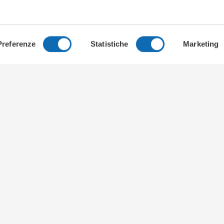
Preferenze
Statistiche
Marketing
Link utili
Real
LA STORIA
RESI
CERTIFICAZIONI
TURI
LAVORA CON NOI
OUTD