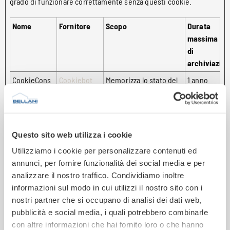
grado di funzionare correttamente senza questi cookie.
Nome
Fornitore
Scopo
Durata
massima
di
archiviazio
CookieCons
Cookiebot
Memorizza lo stato del
1 anno
ent
consenso ai cookie
dell'utente per il
dominio corrente
rc::a
Google
Questo cookie è usato
Persiste
Questo sito web utilizza i cookie
per distinguere tra
nte
Utilizziamo i cookie per personalizzare contenuti ed
umani e robot. Questo
annunci, per fornire funzionalità dei social media e per
è utile per il sito web,
analizzare il nostro traffico. Condividiamo inoltre
al fine di rendere validi
informazioni sul modo in cui utilizzi il nostro sito con i
rapporti sull'uso del
nostri partner che si occupano di analisi dei dati web,
sito.
pubblicità e social media, i quali potrebbero combinarle
con altre informazioni che hai fornito loro o che hanno
rc::c
Google
Questo cookie è usato
Session