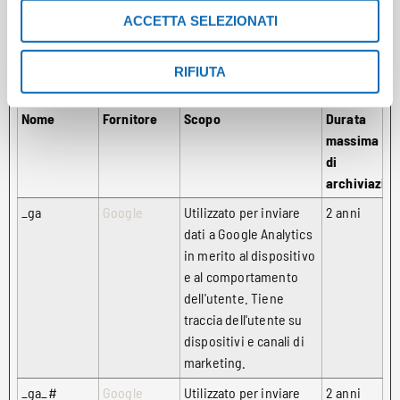
sui siti web. La finalità è quella di presentare annunci
ACCETTA SELEZIONATI
pubblicitari che siano rilevanti e coinvolgenti per il singolo
utente e quindi di maggior valore per editori e inserzionisti di
RIFIUTA
terze parti.
Nome
Fornitore
Scopo
Durata
massima
di
archiviazio
_ga
Google
Utilizzato per inviare
2 anni
dati a Google Analytics
in merito al dispositivo
e al comportamento
dell'utente. Tiene
traccia dell'utente su
dispositivi e canali di
marketing.
_ga_#
Google
Utilizzato per inviare
2 anni